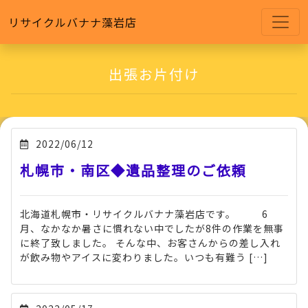
リサイクルバナナ藻岩店
出張お片付け
2022/06/12
札幌市・南区◆遺品整理のご依頼
北海道札幌市・リサイクルバナナ藻岩店です。 6
月、なかなか暑さに慣れない中でしたが8件の作業を無事
に終了致しました。 そんな中、お客さんからの差し入れ
が飲み物やアイスに変わりました。いつも有難う […]