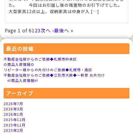
た。 今回はお引越し後の残置物のお引下げでした。
大型家具12点以上、収納家具は中身が入 […]
Page 1 of 6
1
2
3
次へ ›
最後へ »
最近の投稿
不動産会社様からのご依頼◆札幌市中央区
🌻商品入荷情報🌻
リピーター様からの片付けのご依頼◆札幌市・南区
不動産会社様からのご依頼◆江別市大麻◆一軒家 お片付け
🍉商品入荷情報🍉
アーカイブ
2026年7月
2026年3月
2026年1月
2025年12月
2025年11月
2025年2月