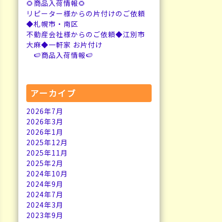
🌻商品入荷情報🌻
リピーター様からの片付けのご依頼
◆札幌市・南区
不動産会社様からのご依頼◆江別市
大麻◆一軒家 お片付け
🍉商品入荷情報🍉
アーカイブ
2026年7月
2026年3月
2026年1月
2025年12月
2025年11月
2025年2月
2024年10月
2024年9月
2024年7月
2024年3月
2023年9月