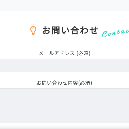
お問い合わせ
Conta
メールアドレス (必須)
お問い合わせ内容(必須)