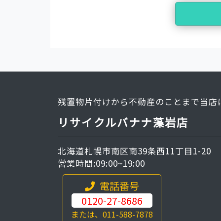
残置物片付けから不動産のことまで当店
リサイクルバナナ藻岩店
北海道札幌市南区南39条西11丁目1-20
営業時間:09:00~19:00
電話番号
0120-27-8686
または、011-588-7878