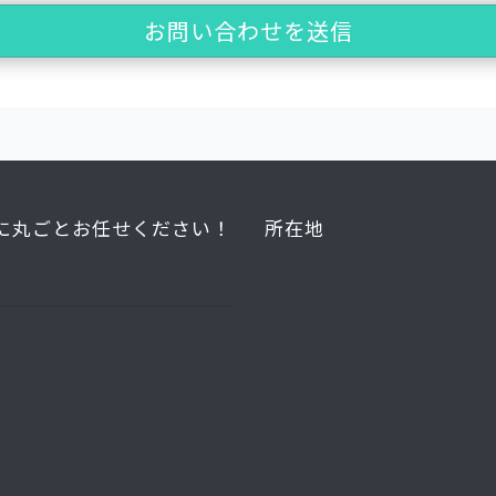
に丸ごとお任せください！
所在地