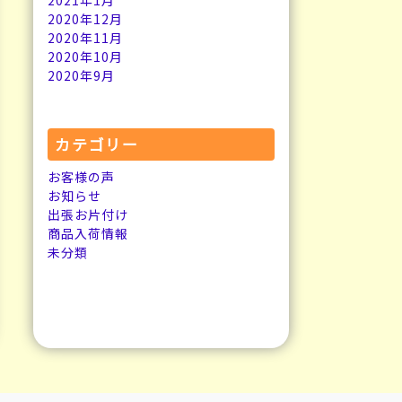
2021年1月
2020年12月
2020年11月
2020年10月
2020年9月
カテゴリー
お客様の声
お知らせ
出張お片付け
商品入荷情報
未分類