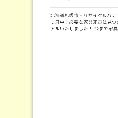
北海道札幌市・リサイクルバナ
っ只中！必要な家具家電は見つ
アルいたしました！ 今まで家具