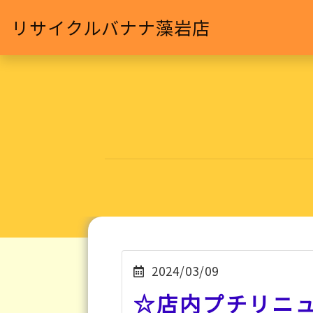
リサイクルバナナ藻岩店
2024/03/09
☆店内プチリニ