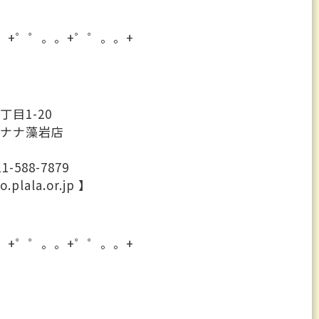
。+゜゜。。+゜゜。。+
目1-20
ナナ藻岩店
-588-7879
lala.or.jp 】
。+゜゜。。+゜゜。。+