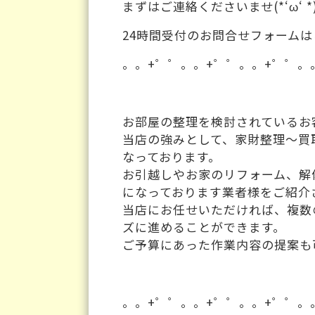
まずはご連絡くださいませ(*‘ω‘ *)
24時間受付のお問合せフォームは
。。+゜゜。。+゜゜。。+゜゜。
お部屋の整理を検討されてい
当店の強みとして、家財整理～買
なっております。
お引越しやお家のリフォーム、解
になっております業者様をご紹介
当店にお任せいただければ、複数
ズに進めることができます。
ご予算にあった作業内容の提案も
。。+゜゜。。+゜゜。。+゜゜。