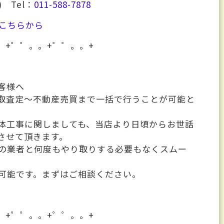
 Tel：
011-588-7878
こちらから
。+゜゜。。+゜゜。。+
るお客様へ
取査定～不動産売買まで一括で行うことが可能と
体工事に関しましても、当店より日頃からお世話
させて頂きます。
の業者と何度もやり取りする必要もなくスムー
可能です。まずはご相談ください。
。+゜゜。。+゜゜。。+