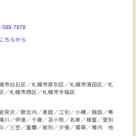
-588-7878
こちらから
幌市白石区／札幌市厚別区／札幌市清田区／札
区／札幌市西区／札幌市手稲区
岩見沢／歌志内／恵庭／江別／小樽／銭函／帯
滝川／伊達／千歳／苫小牧／名寄／根室／登別
斗／三笠／室蘭／紋別／夕張／留萌／稚内 他