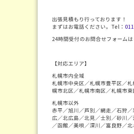
出張見積もり行っております！
まずはお電話ください。Tel：
011
24時間受付のお問合せフォームは
【対応エリア】
札幌市内全域
札幌市中央区／札幌市豊平区／札
幌市北区／札幌市南区／札幌市東
札幌市以外
赤平／旭川／芦別／網走／石狩／
広／北広島／北見／士別／砂川／
／函館／美唄／深川／富良野／北