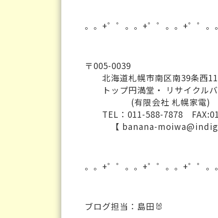
。。+゜゜。。+゜゜。。+゜゜。
〒005-0039
北海道札幌市南区南39条西11丁
トップ円満堂・ リサイクルバ
(有限会社 札幌家電)
TEL：011-588-7878 FAX:011
【 banana-moiwa@indigo.p
。。+゜゜。。+゜゜。。+゜゜。
ブログ担当：島田🐰